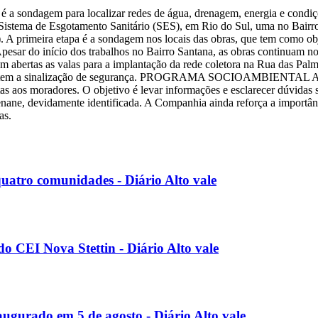
 é a sondagem para localizar redes de água, drenagem, energia e cond
o Sistema de Esgotamento Sanitário (SES), em Rio do Sul, uma no Bairro
 A primeira etapa é a sondagem nos locais das obras, que tem como objet
Apesar do início dos trabalhos no Bairro Santana, as obras continuam n
m abertas as valas para a implantação da rede coletora na Rua das Palm
e respeitem a sinalização de segurança. PROGRAMA SOCIOAMBIENTAL 
 aos moradores. O objetivo é levar informações e esclarecer dúvidas 
genane, devidamente identificada. A Companhia ainda reforça a importân
as.
quatro comunidades - Diário Alto vale
o CEI Nova Stettin - Diário Alto vale
augurado em 5 de agosto - Diário Alto vale