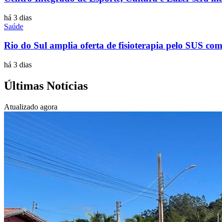
há 3 dias
Saúde
Rio do Sul amplia oferta de fisioterapia pelo SUS com 
há 3 dias
Últimas Notícias
Atualizado agora