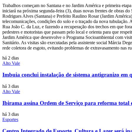
Trabalhos começam no Santana e no Jardim América e primeira etapa
iniciará na próxima segunda-feira (3), duas novas frentes de obras d
Rodrigues Alves (Santana) e Prefeito Raulino Rosar (Jardim América).
telecomunicações, condições do solo e o traçado da nova tubulação. 
Rua João C. da Luz, e fazendo a recuperação dos trechos em que fora
pedestres e motoristas que passam pelo local e orienta para qu
Jardim América que desenvolve o Programa Socioambiental com visitas
Sanitário. As visitas são executadas pela assistente social Márcia De
rede coletora de esgoto, evitando problemas de extravasamento nas ru
há 2 dias
Alto Vale
Imbuia conclui instalação de sistema antigranizo em 
há 3 dias
Alto Vale
Ibirama assina Ordem de Serviço para reforma total d
há 3 dias
Esportes
Centro Integrado de Esporte, Cultura e Lazer será in