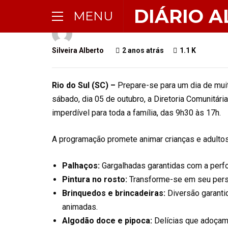
DIÁRIO A
MENU
Silveira Alberto
2 anos atrás
1.1 K
Rio do Sul (SC) –
Prepare-se para um dia de mui
sábado, dia 05 de outubro, a Diretoria Comunitár
imperdível para toda a família, das 9h30 às 17h.
A programação promete animar crianças e adultos
Palhaços:
Gargalhadas garantidas com a perfo
Pintura no rosto:
Transforme-se em seu person
Brinquedos e brincadeiras:
Diversão garantid
animadas.
Algodão doce e pipoca:
Delícias que adoçam 